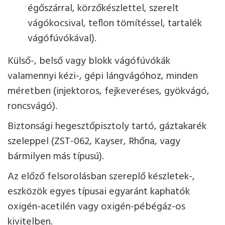
égőszárral, körzőkészlettel, szerelt
vágókocsival, teflon tömítéssel, tartalék
vágófúvókával).
Külső-, belső vagy blokk vágófúvókák
valamennyi kézi-, gépi lángvágóhoz, minden
méretben (injektoros, fejkeveréses, gyökvágó,
roncsvágó).
Biztonsági hegesztőpisztoly tartó, gáztakarék
szeleppel (ZST-062, Kayser, Rhőna, vagy
bármilyen más típusú).
Az előző felsorolásban szereplő készletek-,
eszközök egyes típusai egyaránt kaphatók
oxigén-acetilén vagy oxigén-pébégáz-os
kivitelben.