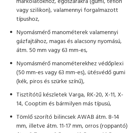
markolatokhoz, égőszárakra (gumi, teflon
vagy szilikon), valamennyi forgalmazott
típushoz,
Nyomásmérő manométerek valamennyi
gázfajtához, magas és alacsony nyomású,
átm. 50 mm vagy 63 mm-es,
Nyomásmérő manométerekhez védőplexi
(50 mm-es vagy 63 mm-es), ütésvédő gumi
(kék, piros és szürke színű),
Tisztítótű készletek Varga, RK-20, X-11, X-
14, Cooptim és bármilyen más típusú,
Tömlő szorító bilincsek AWAB átm. 8-14
mm, illetve átm. 11-17 mm, orros (roppantó)