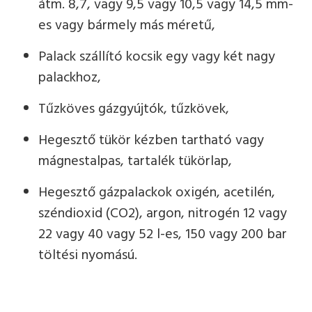
átm. 8,7, vagy 9,5 vagy 10,5 vagy 14,5 mm-
es vagy bármely más méretű,
Palack szállító kocsik egy vagy két nagy
palackhoz,
Tűzköves gázgyújtók, tűzkövek,
Hegesztő tükör kézben tartható vagy
mágnestalpas, tartalék tükörlap,
Hegesztő gázpalackok oxigén, acetilén,
széndioxid (CO2), argon, nitrogén 12 vagy
22 vagy 40 vagy 52 l-es, 150 vagy 200 bar
töltési nyomású.