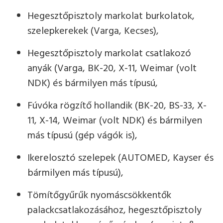
Hegesztőpisztoly markolat burkolatok,
szelepkerekek (Varga, Kecses),
Hegesztőpisztoly markolat csatlakozó
anyák (Varga, BK-20, X-11, Weimar (volt
NDK) és bármilyen más típusú,
Fúvóka rögzítő hollandik (BK-20, BS-33, X-
11, X-14, Weimar (volt NDK) és bármilyen
más típusú (gép vágók is),
Ikerelosztó szelepek (AUTOMED, Kayser és
bármilyen más típusú),
Tömítőgyűrűk nyomáscsökkentők
palackcsatlakozásához, hegesztőpisztoly