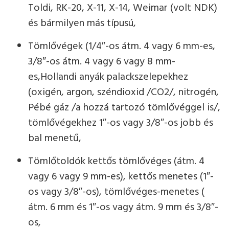
Toldi, RK-20, X-11, X-14, Weimar (volt NDK)
és bármilyen más típusú,
Tömlővégek (1/4″-os átm. 4 vagy 6 mm-es,
3/8″-os átm. 4 vagy 6 vagy 8 mm-
es,Hollandi anyák palackszelepekhez
(oxigén, argon, széndioxid /CO2/, nitrogén,
Pébé gáz /a hozzá tartozó tömlővéggel is/,
tömlővégekhez 1″-os vagy 3/8″-os jobb és
bal menetű,
Tömlőtoldók kettős tömlővéges (átm. 4
vagy 6 vagy 9 mm-es), kettős menetes (1″-
os vagy 3/8″-os), tömlővéges-menetes (
átm. 6 mm és 1″-os vagy átm. 9 mm és 3/8″-
os,