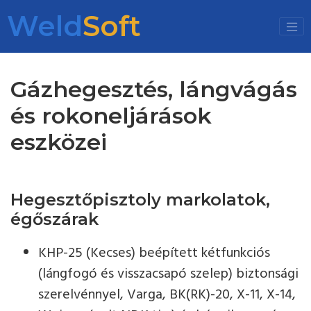
Weld
Soft
Gázhegesztés, lángvágás
és rokoneljárások
eszközei
Hegesztőpisztoly markolatok,
égőszárak
KHP-25 (Kecses) beépített kétfunkciós
(lángfogó és visszacsapó szelep) biztonsági
szerelvénnyel, Varga, BK(RK)-20, X-11, X-14,