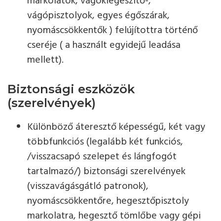
markolatok, vágókiegészítő-,
vágópisztolyok, egyes égőszárak,
nyomáscsökkentők ) felújítottra történő
cseréje ( a használt egyidejű leadása
mellett).
Biztonsági eszközök
(szerelvények)
Különböző áteresztő képességű, két vagy
többfunkciós (legalább két funkciós,
/visszacsapó szelepet és lángfogót
tartalmazó/) biztonsági szerelvények
(visszavágásgátló patronok),
nyomáscsökkentőre, hegesztőpisztoly
markolatra, hegesztő tömlőbe vagy gépi