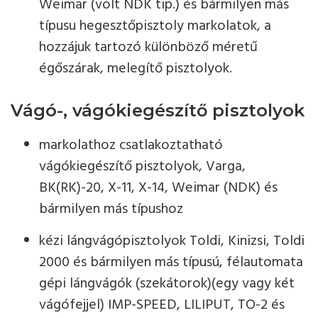
Weimar (volt NDK tip.) és bármilyen más
típusu hegesztőpisztoly markolatok, a
hozzájuk tartozó különböző méretű
égőszárak, melegítő pisztolyok.
Vágó-, vágókiegészítő pisztolyok
markolathoz csatlakoztatható
vágókiegészítő pisztolyok, Varga,
BK(RK)-20, X-11, X-14, Weimar (NDK) és
bármilyen más típushoz
kézi lángvágópisztolyok Toldi, Kinizsi, Toldi
2000 és bármilyen más típusú, félautomata
gépi lángvágók (szekátorok)(egy vagy két
vágófejjel) IMP-SPEED, LILIPUT, TO-2 és