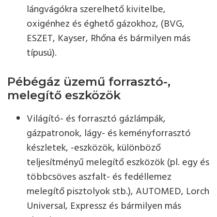
lángvágókra szerelhető kivitelbe,
oxigénhez és éghető gázokhoz, (BVG,
ESZET, Kayser, Rhőna és bármilyen más
típusú).
Pébégáz üzemű forrasztó-,
melegítő eszközök
Világító- és forrasztó gázlámpák,
gázpatronok, lágy- és keményforrasztó
készletek, -eszközök, különböző
teljesítményű melegítő eszközök (pl. egy és
többcsöves aszfalt- és fedéllemez
melegítő pisztolyok stb.), AUTOMED, Lorch
Universal, Expressz és bármilyen más